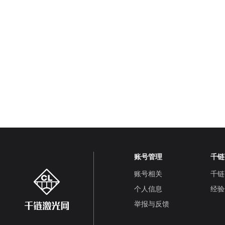
账号管理
千链
账号相关
千链
个人信息
经验
举报与反馈