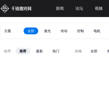
新闻
论坛
视频
主题
全部
激光
传动
控制
电机
排序:
推荐
推荐
最新
最新
热门
热门
价格:
全部
全部