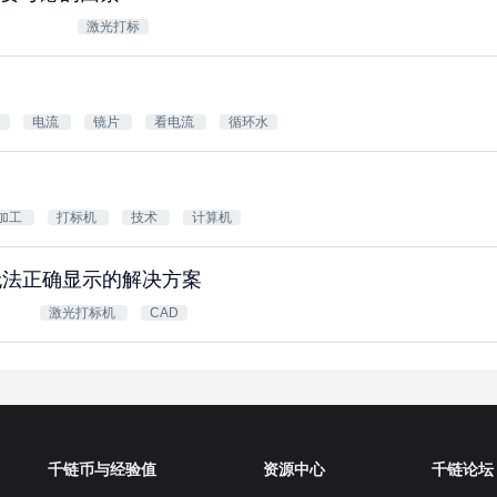
激光打标
管
电流
镜片
看电流
循环水
加工
打标机
技术
计算机
无法正确显示的解决方案
激光打标机
CAD
千链币与经验值
资源中心
千链论坛