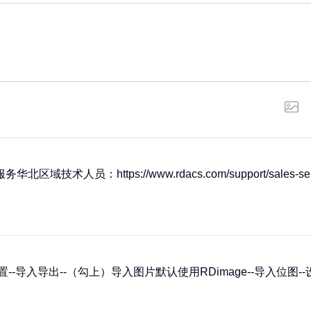
域技术人员：https://www.rdacs.com/support/sales-
--导入导出--（勾上）导入图片默认使用RDimage--导入位图--