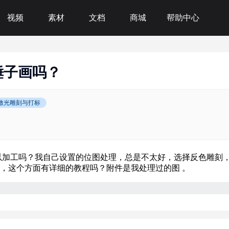
视频
素材
文档
商城
帮助中心
锤子画吗？
激光雕刻与打标