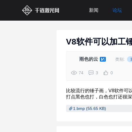
新闻
论坛
V8软件可以加工
雨色的云
类别:
74
3
0
1.bmp (55.65 KB)