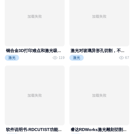
flash11111
flash11111
铜合金3D打印难点和激光吸收
激光对玻璃异形孔切割，不同
率影响因素
厚度切割效果如何？
激光
119
激光
67
睿达科技
睿达科技
软件说明书-RDCUTIST功能使
睿达RDWorks激光雕刻切割软