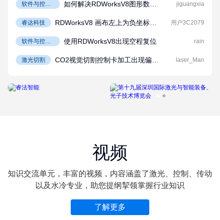
如何解决RDWorksV8图形数据
软件与控制
jiguangxia
系统
处理速度慢？
RDWorksV8 画布左上为负坐标，
睿达科技
用户3C2079
机床左上却是正坐标，该怎样统一
使用RDWorksV8出现空程复位
软件与控制
rain
坐标系？
系统
CO2视觉切割控制卡加工出现偏差
激光切割
laser_Man
的解决办法
视频
知识交流单元，丰富的视频，内容涵盖了激光、控制、传动
以及水冷专业，助您提纲挈领掌握行业知识
了解更多