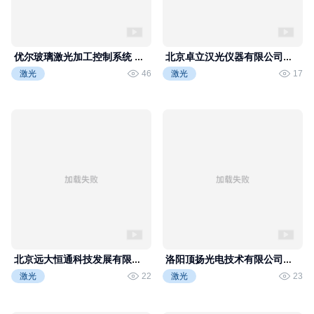
优尔数控激光
千链激光视频
软件
优尔玻璃激光加工控制系统 玻
北京卓立汉光仪器有限公司专
璃切割 玻璃打孔 振镜打孔 2D
访-2025中国光博会
激光
46
激光
17
半模式；3D模式
千链激光视频
千链激光视频
北京远大恒通科技发展有限公
洛阳顶扬光电技术有限公司专
司专访-2025中国光博会
访-2025中国光博会
激光
22
激光
23