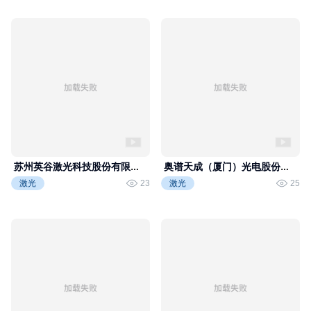
千链激光视频
千链激光视频
苏州英谷激光科技股份有限公
奥谱天成（厦门）光电股份有
司专访-2025中国光博会
限公司专访-2025中国光博会
激光
23
激光
25