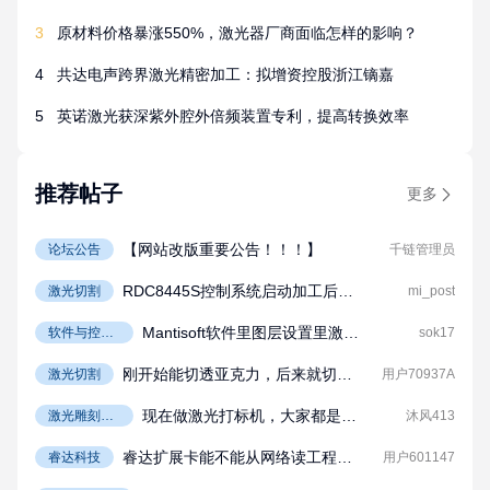
的技术进阶
3
原材料价格暴涨550%，激光器厂商面临怎样的影响？
4
共达电声跨界激光精密加工：拟增资控股浙江镝嘉
5
英诺激光获深紫外腔外倍频装置专利，提高转换效率
推荐帖子
更多
【网站改版重要公告！！！】
论坛公告
千链管理员
RDC8445S控制系统启动加工后显
激光切割
mi_post
示水保护报警
Mantisoft软件里图层设置里激光
软件与控制
sok17
系统
1和激光2不能同时勾选
刚开始能切透亚克力，后来就切不
激光切割
用户70937A
透了
现在做激光打标机，大家都是用
激光雕刻与
沐风413
打标
什么运动控制卡，脉冲卡还是Et
睿达扩展卡能不能从网络读工程文
睿达科技
用户601147
herCAT
件