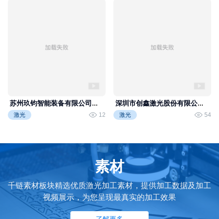
千链激光视频
千链激光视频
苏州玖钧智能装备有限公司专
深圳市创鑫激光股份有限公司
访-2025中国光博会
专访-2025中国光博会
激光
12
激光
54
素材
千链素材板块精选优质激光加工素材，提供加工数据及加工
视频展示，为您呈现最真实的加工效果