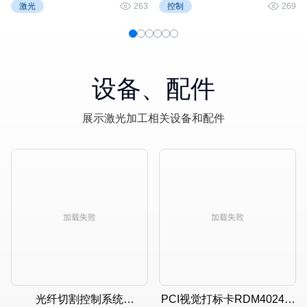
用说明
件说明书
激光
263
控制
269
设备、配件
展示激光加工相关设备和配件
光纤切割控制系统
PCI视觉打标卡RDM4024V-