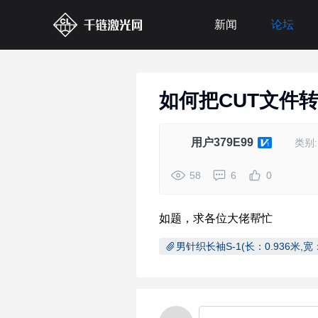
新闻
论坛
如何把CUT文件
用户379E99
类别:
58
6
0
男针织长袖S-1(长：0.936米,宽：1.8