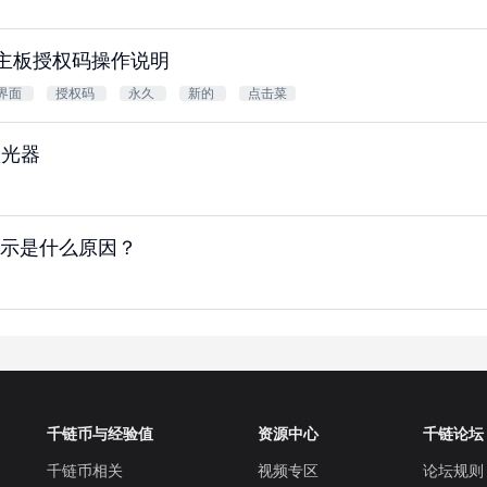
GT5主板授权码操作说明
界面
授权码
永久
新的
点击菜
激光器
示是什么原因？
千链币与经验值
资源中心
千链论坛
千链币相关
视频专区
论坛规则