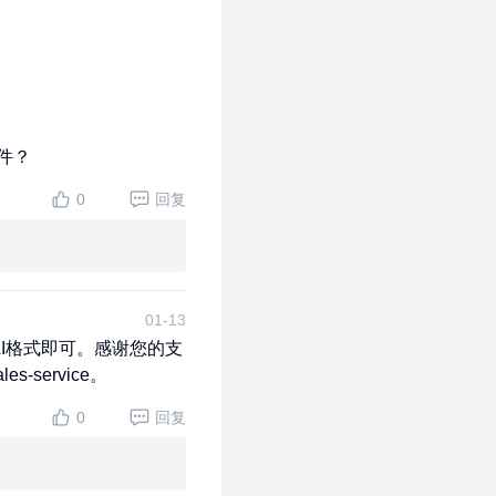
件？
0
回复
01-13
AI格式即可。感谢您的支
s-service。
0
回复