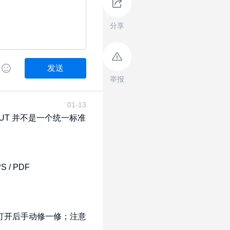
分享
发送
举报
01-13
 .CUT 并不是一个统一标准
/ PDF

AI打开后手动修一修；注意