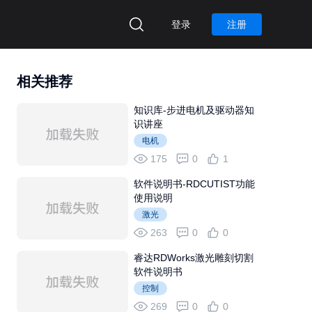
登录
注册
相关推荐
知识库-步进电机及驱动器知
识讲座
电机
175
0
1
软件说明书-RDCUTIST功能
使用说明
激光
263
0
0
睿达RDWorks激光雕刻切割
软件说明书
控制
269
0
0