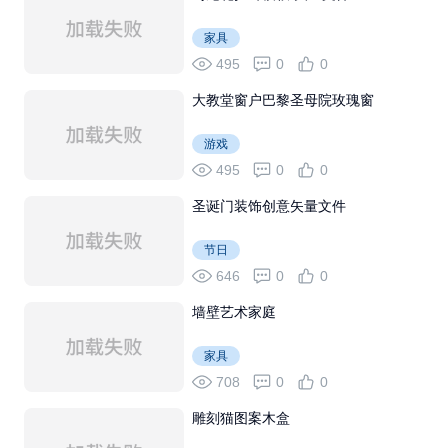
家具
495
0
0
大教堂窗户巴黎圣母院玫瑰窗
游戏
495
0
0
圣诞门装饰创意矢量文件
节日
646
0
0
墙壁艺术家庭
家具
708
0
0
雕刻猫图案木盒