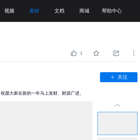
视频
素材
文档
商城
帮助中心
1
关注
，祝愿大家在新的一年马上发财、财源广进。