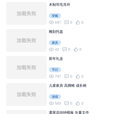
木制羽毛耳环
穿戴
597
0
0
雕刻托盘
家具
42
0
0
新年礼盒
节日
797
0
0
儿童家具 高脚椅 成长椅
游戏
583
0
0
鸢尾花挂钟模板 矢量文件