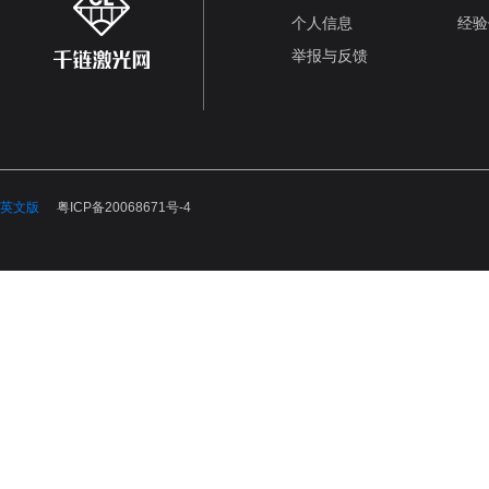
个人信息
经验
举报与反馈
英文版
粤ICP备20068671号-4