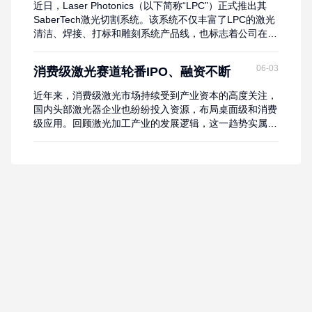
近日，Laser Photonics（以下简称“LPC”）正式推出其
全球制造业的转型升级注入了新的活力。硬核交...
SaberTech激光切割系统。该系统不仅丰富了LPC的激光
清洁、焊接、打标和雕刻系统产品线，也标志着公司在激
光技术领域的又一重要突破。此次产品发布，是继LPC最
新一代激光清洗系统之后的又一重磅举措，再次彰显了
06-03
消费级激光赛道轮番IPO、融资不断
LPC不断扩大产品供应、满足市场需求的决
心。 SaberTech系列激光切割系统包括TiTAN Express和
近年来，消费级激光市场持续受到产业资本的高度关注，
Ti...
国内头部激光器企业也纷纷投入资源，布局桌面级和消费
级应用。回顾激光加工产业的发展逻辑，这一趋势实属必
然。传统的粗放式下料加工模式，依靠规模、参数或价格
竞争的路径已接近天花板。拓展激光应用场景、下沉至细
分市场，正成为全行业亟待挖掘的新增长点。对于激光器
厂商而言，消费级市场仍是一片尚未充分竞争的蓝海，其
核心突破在于研发性能更优、体积更轻的新型光源，以
取...