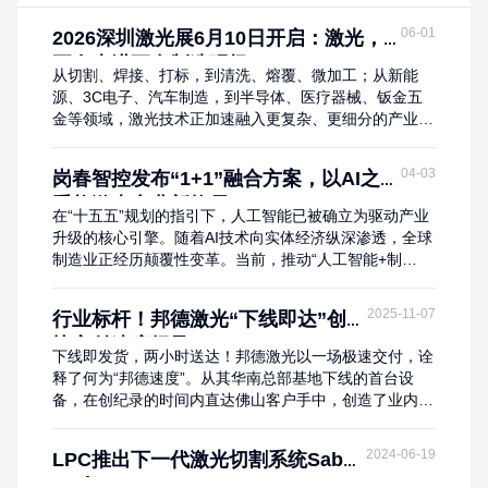
06-01
2026深圳激光展6月10日开启：激光，
正在走进更多制造现场！
从切割、焊接、打标，到清洗、熔覆、微加工；从新能
源、3C电子、汽车制造，到半导体、医疗器械、钣金五
金等领域，激光技术正加速融入更复杂、更细分的产业场
景。面对不同材料、产品与工艺需求，制造企业需要的不
只是一台设备，而是更稳定、更高效、更适配的解决方
04-03
岗春智控发布“1+1”融合方案，以AI之力
案。这些答案，即将在第十九届深圳激光展现场集中呈
重构激光产业新格局
现。八大主题展，近千家展商，10万人次专业观众6月
在“十五五”规划的指引下，人工智能已被确立为驱动产业
10-12日，第十九届深圳激光展将在深圳国际会展中心
升级的核心引擎。随着AI技术向实体经济纵深渗透，全球
（宝...
制造业正经历颠覆性变革。当前，推动“人工智能+制
造”的深度融合，培育新质生产力与实现新型工业化，已
成为引领未来发展的核心趋势。十五五战略加持，AI成为
2025-11-07
行业标杆！邦德激光“下线即达”创最
制造业升级核心抓手“十五五”规划纲要明确，“深化拓
快交付速度纪录
展‘人工智能+’，赋能经济社会发展和治理能力提升，促进
下线即发货，两小时送达！邦德激光以一场极速交付，诠
生产方式深层次变革和生产力革命性跃迁。”国...
释了何为“邦德速度”。从其华南总部基地下线的首台设
备，在创纪录的时间内直达佛山客户手中，创造了业内前
所未有的交付速度。 这不仅是一次精准的产品交付，更
是邦德激光“南北双擎”战略从规划到落地的完美诠释。随
2024-06-19
LPC推出下一代激光切割系统Saber
着华南总部基地的正式投产运营，邦德激光凭借“冠军品
Tech
质+高效服务”的双轮驱动模式，通过这一战略性布局，为