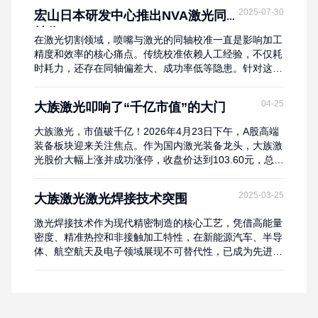
业经验，核心客户群、本地运营方法以及成熟的销售与售
2025-07-30
宏山日本研发中心推出NVA激光同
后网络，完善自身在欧洲的本土服务能力。如此一来，基
轴仪
于海目星自身的技术底蕴，便能精准抓住欧洲用户的“胃
在激光切割领域，喷嘴与激光的同轴校准一直是影响加工
口”，满足其对设备性能与服务...
精度和效率的核心痛点。传统校准依赖人工经验，不仅耗
时耗力，还存在同轴偏差大、成功率低等隐患。针对这一
行业难题，近日，宏山日本研发中心重磅推出NVA激光喷
嘴视觉同轴仪，以高精度算法、可视化操作、100％校准
04-25
大族激光叩响了“千亿市值”的大门
成功率重新定义行业标准，推动激光加工技术迈向智能化
新时代。 痛点终结者：0．08mm精度与100％成功率的
大族激光，市值破千亿！2026年4月23日下午，A股高端
行业突破NVA搭载HSG研发的高精度...
装备板块迎来关注焦点。作为国内激光装备龙头，大族激
光股价大幅上涨并成功涨停，收盘价达到103.60元，总市
值突破千亿大关，达到了1066.67亿元。当天的成交额达
到65.23亿元，换手率为6.81%。拉长时间看，大族激光
2025-03-25
大族激光激光焊接技术突围
的股价自2025年起便开启了一轮显著的上升行情。近三
个月，股价从49.72元攀升至103.60元，累计涨幅达
激光焊接技术作为现代精密制造的核心工艺，凭借高能量
108.37%；...
密度、精准热控和非接触加工特性，在新能源汽车、半导
体、航空航天及电子领域展现不可替代性，已成为先进制
造竞争力的核心指标。光源破壁：国产高功率激光焊接技
术竞速战在全球制造业智能化转型加速的当下，激光焊接
技术正成为重塑工业制造格局的颠覆性力量。面对新能源
汽车电池封装、航天精密部件制造、半导体微型化装配等