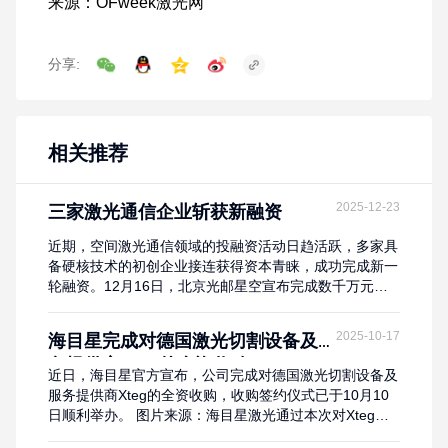
分享:
相关推荐
2025-12-23
三家激光通信企业斩获新融资
近期，空间激光通信领域的投融资活动日趋活跃，多家具
备硬核技术的初创企业接连获得资本青睐，成功完成新一
轮融资。12月16日，北京光邮星空宣布完成数千万元天
使轮融资；11月26日，光客科技敲定近亿元Pre-A轮融
资；更早之前，上海聿凡领光也已正式完成Pre-A+轮融
2025-10-17
海目星完成对德国激光切割设备及服
资。这三家成立时间普遍不足两年的激光通信领域“黑
务提供商Xteg的全资收购
马”企业，凭借在高速星地/星间激光通信领域的核心技术
近日，海目星官方宣布，公司完成对德国激光切割设备及
突破，迅速赢得政府基金、产业资本与专业...
服务提供商Xteg的全资收购，收购签约仪式已于10月10
日顺利举办。 图片来源：海目星激光通过本次对Xteg的
收购，海目星将快速吸纳Xteg在欧洲市场所积累的下游行