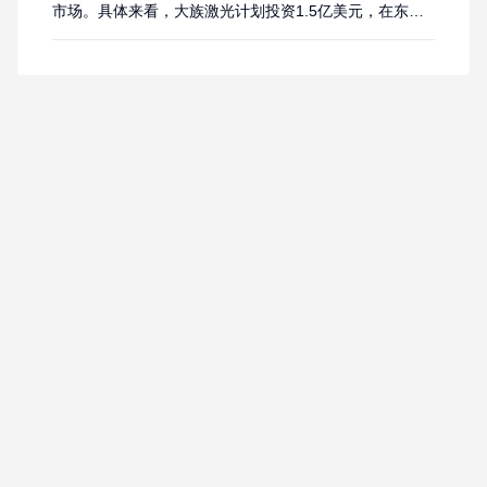
市场。具体来看，大族激光计划投资1.5亿美元，在东南
亚建立海外运营中心；炬光科技则加强了在新加坡和马来
西亚的制造基地建设；禾赛科技则以15亿泰铢投资建设泰
国的“伽利略”工厂。这三家来自中国激光产业巨头加紧布
局东南亚，剑指激光加工装备、光通信核心器件、激光雷
达整机制造等关键赛道，至此，一场由中国...