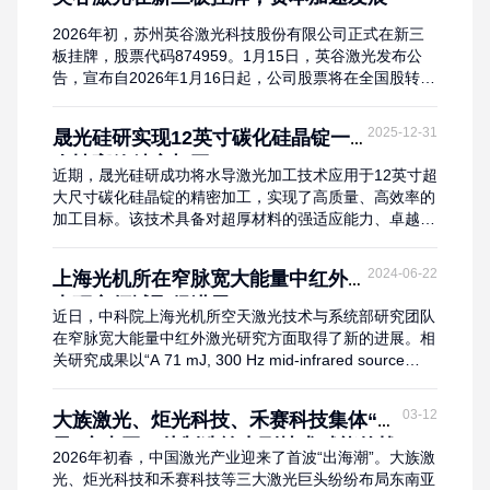
广东省机械技师学院智能光电技术应用等专业高度契合。
双方将按照“三方九出八共”机制，共同组建激光产业技能
2026年初，苏州英谷激光科技股份有限公司正式在新三
生态联盟，推动育人环节从“校企对接”延伸至“...
板挂牌，股票代码874959。1月15日，英谷激光发布公
告，宣布自2026年1月16日起，公司股票将在全国股转系
统公开转让。这标志着这家专注于高性能固体激光器研发
的国家级专精特新“小巨人”企业正式迈入资本市场。 英谷
2025-12-31
晟光硅研实现12英寸碳化硅晶锭一
激光此次挂牌行动早有准备，从公开转让说明书被受理到
次性高效精密加工
最终挂牌，整个流程推进迅速。据悉，英谷激光本次挂牌
近期，晟光硅研成功将水导激光加工技术应用于12英寸超
股份总量为30,000,00...
大尺寸碳化硅晶锭的精密加工，实现了高质量、高效率的
加工目标。该技术具备对超厚材料的强适应能力、卓越的
加工质量、对大尺寸工件的良好适用性，以及环保高效等
显著优势。未来，这一技术有望进一步提升碳化硅衬底的
2024-06-22
上海光机所在窄脉宽大能量中红外激
制备能力、降低综合生产成本，为我国第三代半导体产业
光研究领域取得进展
的自主可控与高质量发展注入强劲动能。 据晟光硅研介
近日，中科院上海光机所空天激光技术与系统部研究团队
绍，采用稳定的五轴水导激光设备，匹配成熟的工...
在窄脉宽大能量中红外激光研究方面取得了新的进展。相
关研究成果以“A 71 mJ, 300 Hz mid-infrared source
based on ZnGeP2 MOPA system”为题发表于Infrared
Physics and Technology。窄脉宽大能量3~5 μm中红外
03-12
大族激光、炬光科技、禾赛科技集体“落
激光在大气探测、主动遥感等众多领域具有重要的应用价
子”东南亚：从制造输出到技术赋能的战
值。...
2026年初春，中国激光产业迎来了首波“出海潮”。大族激
略升维
光、炬光科技和禾赛科技等三大激光巨头纷纷布局东南亚