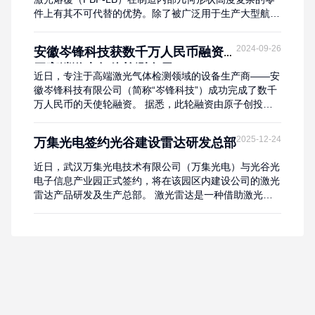
件上有其不可代替的优势。除了被广泛用于生产大型航空
航天部件外，该工艺的一个成熟应用是制造带随形冷却通
道的模具。随形冷却通道不仅可以提高模具的冷却能力，
2024-09-26
安徽岑锋科技获数千万人民币融资用
还可以改善传统制造工艺生产的模具冷却不均匀的缺点。
于高端激光气体检测布局
但是，对于尺寸较小的嵌件而言，由于体积有限，在确保
近日，专注于高端激光气体检测领域的设备生产商——安
工件刚度的前提下，没有足够的空间再引入随形冷却...
徽岑锋科技有限公司（简称“岑锋科技”）成功完成了数千
万人民币的天使轮融资。 据悉，此轮融资由原子创投鼎
力领投，合肥产投积极跟投，彰显了市场对该公司技术实
力与发展前景的高度认可。岑锋科技坐落于安徽省合肥市
2025-12-24
万集光电签约光谷建设雷达研发总部
的中国环境谷，由一支来自中科院环境光学专业的博士精
英团队于2022年5月创立。公司深耕激光光谱检测分析领
近日，武汉万集光电技术有限公司（万集光电）与光谷光
域，集技术研发、产品制造、销售服务于一体...
电子信息产业园正式签约，将在该园区内建设公司的激光
雷达产品研发及生产总部。 激光雷达是一种借助激光对
物体距离、位置、速度等信息进行测量的探测遥感设备，
模仿了蝙蝠的回声定位原理。在人工智能领域，激光雷达
就像“智慧眼睛”，正加速成为高阶智能驾驶与机器人领域
的“核心必需品”。据中商产业研究院预测，2026年中国激
光雷达市场规模可达431.8亿元，年均...