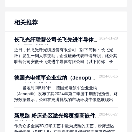
相关推荐
2024-11-28
长飞光纤联营公司长飞先进半导体8
0亿项目或提前
近日，长飞光纤光缆股份有限公司（以下简称：长飞光
纤）发生一则人事变动，企业证券代表申请辞职，此外其
联营公司安徽长飞先进半导体有限公司（以下简称：长飞
先进半导体）投资项目，近日也有好消息传来。人员辞职
根据长飞光纤披露，其证券事务代表熊军先生因工作安排
2024-08-15
德国光电领军企业业纳（Jenopti
变动，申请辞去本公司证券事务代表职务。2024年11月
k）上半年揽金超42亿
22日起，熊军将在长飞光纤子公司博创科技股份有限公司
当地时间8月9日，德国光电领军企业业纳
担任董事会秘书职务。博创科技是长飞光纤子公司之...
（Jenoptik）发布了其2024年第二季度中期财报预告。财
报数据显示，公司在充满挑战的市场环境中依然展现出强
劲的增长动力。 上半年，Jenoptik实现了收入和息税
折旧摊销前利润（EBITDA）的显著增长，尽管开局面临
2024-06-27
新思路 粉床选区激光熔覆提高嵌件
挑战，但第二季度需求回暖，为全年业绩奠定了坚实基
散热能力
础。 Jenoptik公司总裁兼首席执行官Stefan...
作为众多金属3D打印工艺中最为成熟的工艺，粉床选区
激光熔覆（PBF-LB）在制造内部几何形状高度复杂的零