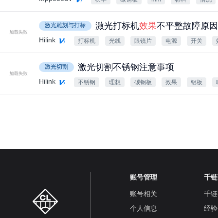
激光打标机
效果
不平整故障原因
激光雕刻与打标
Hilink
打标机
光线
眼镜片
电源
开关
激光切割不锈钢注意事项
激光切割
Hilink
不锈钢
理想
碳钢板
效果
铝板
账号管理
千链
账号相关
千链
个人信息
经验