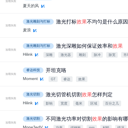
夏天的风
激光打标
效果
不均匀是什么原因
激光雕刻与打标
麦浪
激光深雕如何保证效率和
效果
激光雕刻与打标
Hilink
深雕
激光器
雕刻
脉冲
脉宽
市
开坦克咯
睿达科技
Moment
GT
睿达
效果
激光切管机切割
效果
怎样判定
激光切割
Hilink
影响
宽度
毫米
区域
百分之几
不同激光功率对切割
效果
的影响有哪
激光切割
Mppe3edV
功率
碳钢板
mm
材料
情况