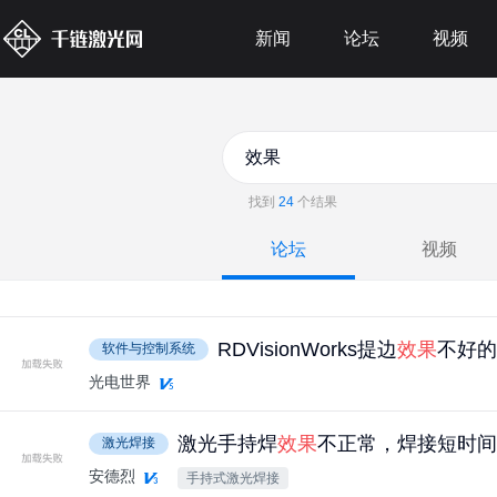
新闻
论坛
视频
找到
24
个结果
论坛
视频
RDVisionWorks提边
效果
不好的
软件与控制系统
光电世界
激光手持焊
效果
不正常，焊接短时间
激光焊接
安德烈
手持式激光焊接