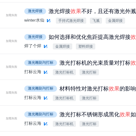
激光焊接
效果
不好，且还有激光外溅
激光焊接
winter水仙
手持式激光焊接
飞溅
金属焊接
如何选择和优化焦距提高激光焊接
效
激光焊接
焊了个焊
金属焊接
塑料焊接
激光打标机的光束质量对打标
效
激光雕刻与打标
打标云海
激光打标机
激光打标
材料特性对激光打标
效果
的影响
激光雕刻与打标
打标云海
激光打标机
激光打标
激光打标不锈钢形成黑化
效果
如
激光雕刻与打标
打标云海
激光打标机
激光打标