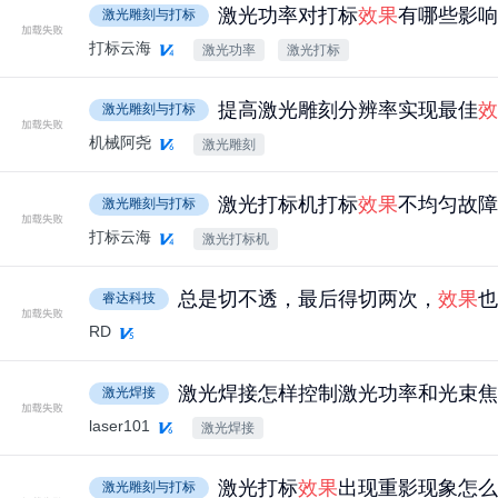
激光功率对打标
效果
有哪些影响
激光雕刻与打标
打标云海
激光功率
激光打标
提高激光雕刻分辨率实现最佳
效
激光雕刻与打标
机械阿尧
激光雕刻
激光打标机打标
效果
不均匀故障
激光雕刻与打标
打标云海
激光打标机
总是切不透，最后得切两次，
效果
也
睿达科技
RD
激光焊接怎样控制激光功率和光束焦
激光焊接
laser101
激光焊接
激光打标
效果
出现重影现象怎么
激光雕刻与打标