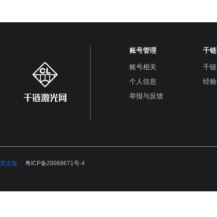
账号管理
千链
账号相关
千链
个人信息
经验
举报与反馈
英文版
粤ICP备20068671号-4