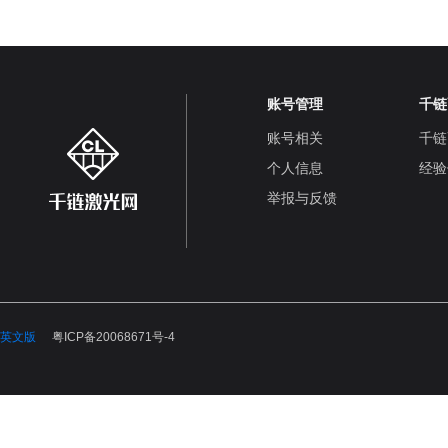
账号管理
千链
账号相关
千链
个人信息
经验
举报与反馈
英文版
粤ICP备20068671号-4