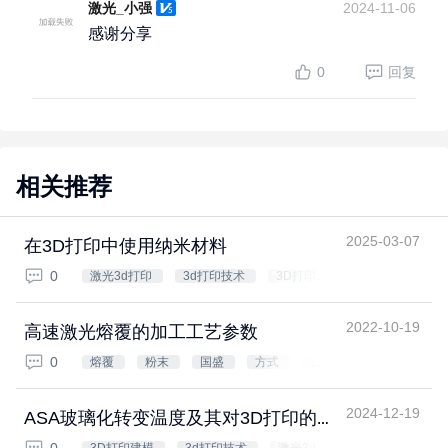
激光_小强
2024-11-06
感谢分享
0
回复
相关推荐
2025-03-07
在3D打印中使用纳米材料
0
激光3d打印
3d打印技术
3D打印建
模
3D打印
2022-10-19
高速激光熔覆的加工工艺参数
0
熔覆
粉末
国盛
方式
熔
覆层
密度
光斑
2024-12-19
ASA玻璃化转变温度及其对3D打印的影
响