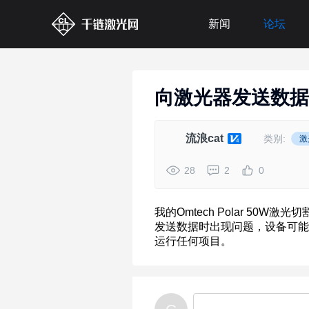
新闻
论坛
向激光器发送数据
流浪cat
类别:
激
28
2
0