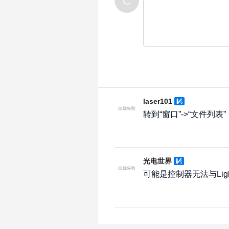
C
laser101
转到“窗口”->“文件
光电世界
可能是控制器无法与Lig