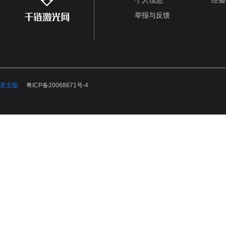
个人信息
经验
举报与反馈
英文版
粤ICP备20068671号-4