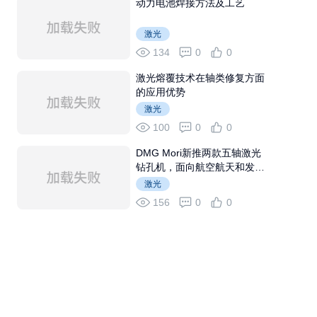
动力电池焊接方法及工艺
激光
134
0
0
激光熔覆技术在轴类修复方面
的应用优势
激光
100
0
0
DMG Mori新推两款五轴激光
钻孔机，面向航空航天和发电
行业
激光
156
0
0