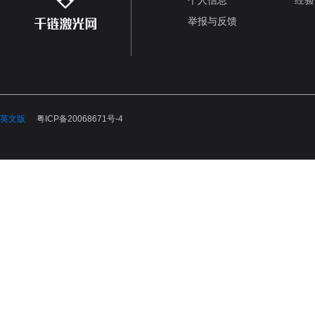
个人信息
经验
举报与反馈
英文版
粤ICP备20068671号-4