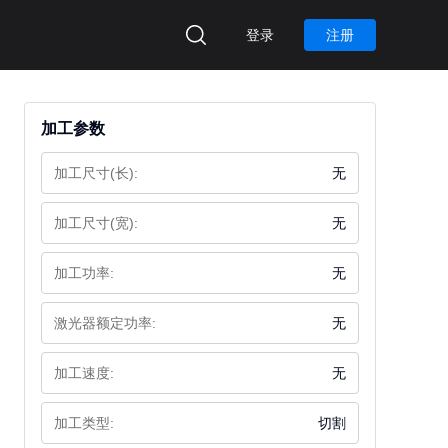
登录
注册
加工参数
加工尺寸(长):
无
加工尺寸(宽):
无
加工功率:
无
激光器额定功率:
无
加工速度:
无
加工类型:
切割