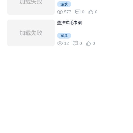
游戏
577
0
0
壁挂式毛巾架
家具
12
0
0