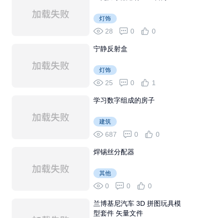
灯饰
28
0
0
宁静反射盒
灯饰
25
0
1
学习数字组成的房子
建筑
687
0
0
焊锡丝分配器
其他
0
0
0
兰博基尼汽车 3D 拼图玩具模
型套件 矢量文件