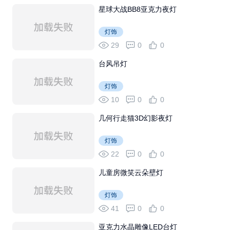
星球大战BB8亚克力夜灯
灯饰
29
0
0
台风吊灯
灯饰
10
0
0
几何行走猫3D幻影夜灯
灯饰
22
0
0
儿童房微笑云朵壁灯
灯饰
41
0
0
亚克力水晶雕像LED台灯