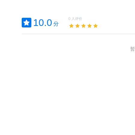
0 人评价
10.0
分
暂