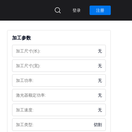
登录
注册
加工参数
加工尺寸(长):
无
加工尺寸(宽):
无
加工功率:
无
激光器额定功率:
无
加工速度:
无
加工类型:
切割