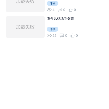
储物
4
0
0
农舍风格纸巾盒套
储物
22
0
0