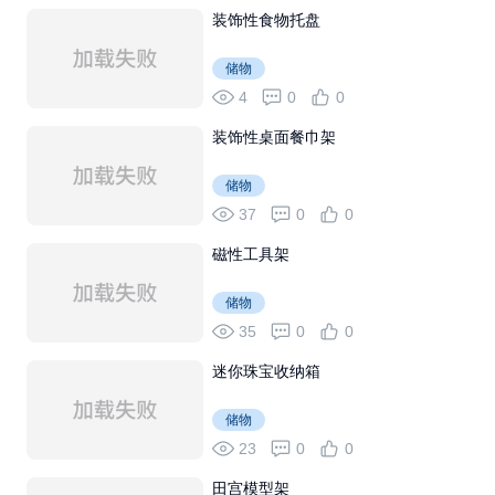
装饰性食物托盘
储物
4
0
0
装饰性桌面餐巾架
储物
37
0
0
磁性工具架
储物
35
0
0
迷你珠宝收纳箱
储物
23
0
0
田宫模型架