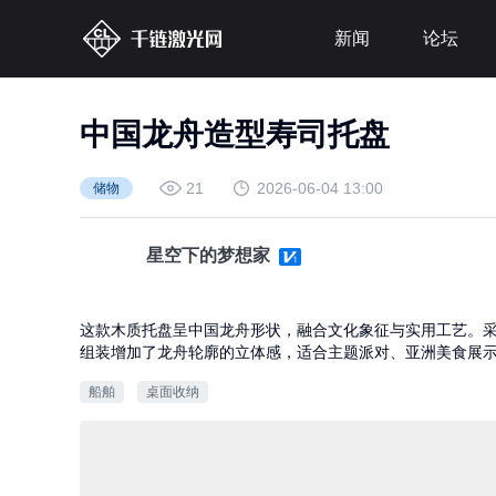
新闻
论坛
中国龙舟造型寿司托盘
21
2026-06-04 13:00
储物
星空下的梦想家
这款木质托盘呈中国龙舟形状，融合文化象征与实用工艺。采
组装增加了龙舟轮廓的立体感，适合主题派对、亚洲美食展
船舶
桌面收纳