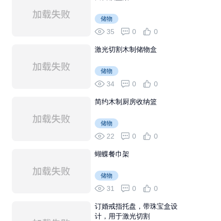
储物
35
0
0
激光切割木制储物盒
储物
34
0
0
简约木制厨房收纳篮
储物
22
0
0
蝴蝶餐巾架
储物
31
0
0
订婚戒指托盘，带珠宝盒设
计，用于激光切割