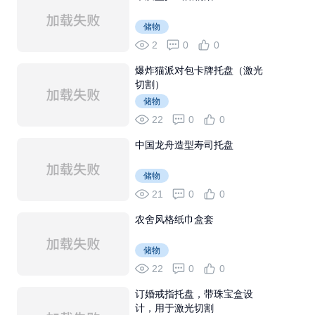
储物
2
0
0
爆炸猫派对包卡牌托盘（激光
切割）
储物
22
0
0
中国龙舟造型寿司托盘
储物
21
0
0
农舍风格纸巾盒套
储物
22
0
0
订婚戒指托盘，带珠宝盒设
计，用于激光切割