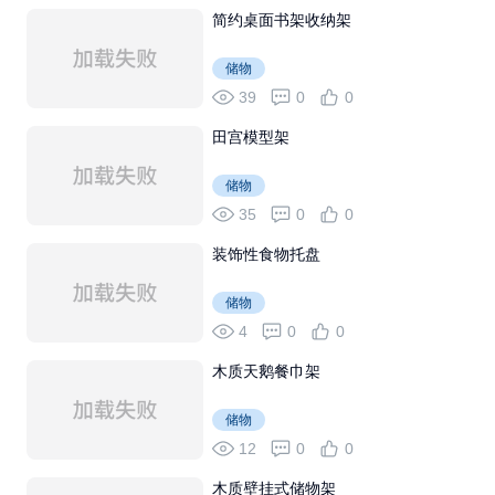
简约桌面书架收纳架
储物
39
0
0
田宫模型架
储物
35
0
0
装饰性食物托盘
储物
4
0
0
木质天鹅餐巾架
储物
12
0
0
木质壁挂式储物架