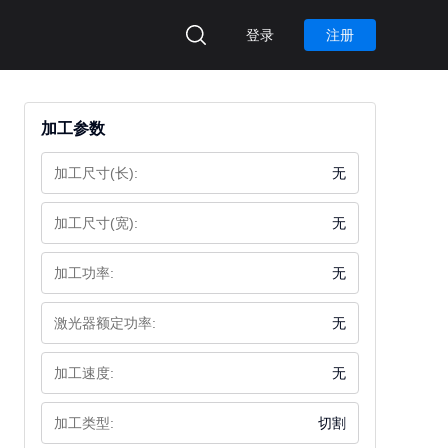
登录
注册
加工参数
加工尺寸(长):
无
加工尺寸(宽):
无
加工功率:
无
激光器额定功率:
无
加工速度:
无
加工类型:
切割