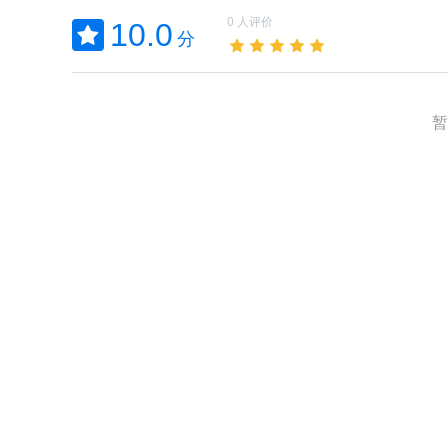
0 人评价
10.0
分
暂