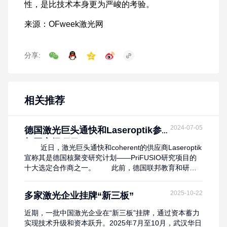
分享:
相关推荐
2024-07-05
德国激光巨头通快和Laseroptik参
与国家级项目
近日，激光巨头通快和coherent的供应商Laseroptik
宣称其是德国核聚变研究计划——PriFUSIO研究项目的
十大选定合作商之一。 此前，德国联邦教育和研究
部 （BMBF） 基于能源危机背景下，核聚变是解决人类
所有能源问题的巨大机会。为此推出了名为FUSION
2025-10-22
多家激光企业挂牌“新三板”
2040的研究项目，该项目旨在为2040年在德国建造第一
座聚变发电厂铺平道路。 ...
近期，一批中国激光企业在“新三板”挂牌，通过资本蓄力
实现技术升级和资本跃升。2025年7月至10月，武汉华日