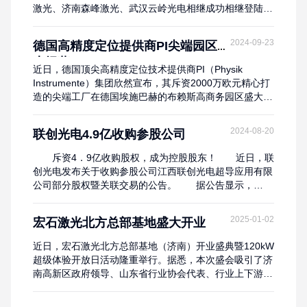
激光、济南森峰激光、武汉云岭光电相继成功相继登陆全
国股转系统,挂牌“新三板”，而浙江嘉泰激光也披露了“新
三板”挂牌计划。值得关注的是，这些企业中不少曾冲击
2024-09-23
德国高精度定位提供商PI尖端园区盛
主板或创业板IPO未果。如今，他们将“新三板”视为技术
大揭幕
升级与资本跃升的“中转站”——借助这一平台实现融资、
近日，德国顶尖高精度定位技术提供商PI（Physik
规范治理与产业链整合，在高端光芯...
Instrumente）集团欣然宣布，其斥资2000万欧元精心打
造的尖端工厂在德国埃施巴赫的布赖斯高商务园区盛大揭
幕。 这一重大投资，不仅标志着PI全球生产能力的显著
提升，还新增了6500平方米的现代化工作空间，旨在加
2024-08-20
联创光电4.9亿收购参股公司
速推动公司在高精度定位及压电应用领域的创新与发展步
伐。作为运动控制解决方案领域的领航者，PI深耕半导
斥资4．9亿收购股权，成为控股股东！ 近日，联
体、光子学及激光材料加工...
创光电发布关于收购参股公司江西联创光电超导应用有限
公司部分股权暨关联交易的公告。 据公告显示，
2024年8月5日，联创光电分别与江西省电子集团有限公
司（以下简称：电子集团）、共青城智诺嘉投资中心（有
2025-01-02
宏石激光北方总部基地盛大开业
限合伙）签署了《股权转让协议》，联创光电将拟以现金
35680．00万元收购电子集团持有的江西联创光电超导应
近日，宏石激光北方总部基地（济南）开业盛典暨120kW
用有限公司（...
超级体验开放日活动隆重举行。据悉，本次盛会吸引了济
南高新区政府领导、山东省行业协会代表、行业上下游供
应商、权威媒体及宏石激光华北区域客户代表等近300位
嘉宾共襄盛举。这一活动不仅是宏石激光在智能制造领域