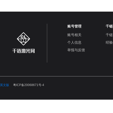
账号管理
千链
账号相关
千链
个人信息
经验
举报与反馈
英文版
粤ICP备20068671号-4