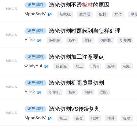
激光切割不透
板材
的原因
激光切割
Mppe3edV
切割机
激光器
板材
档位
厚
激光切割时覆膜剥离怎样处理
激光切割
Hilink
保护膜
板料
覆膜
切割机
切割图
激光切割加工注意要点
激光切割
windyHui
碳钢板
加工
理想
板材
铝板
激光切割机高质量切割
激光切割
Hilink
切割机
板材
切割
凹陷
激光切割VS传统切割
激光切割
Mppe3edV
加工
钣金
技术
模具
板材