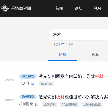
新闻
论坛
视频
找到
12
个结果
论坛
视频
激光切割图案向内凹陷，导致
板材
一
激光切割
风之谷
薄板切割
激光切割
板材
粗糙度超标的解决方案
激光切割
机械阿尧
金属切割
非金属切割
切割参数设置