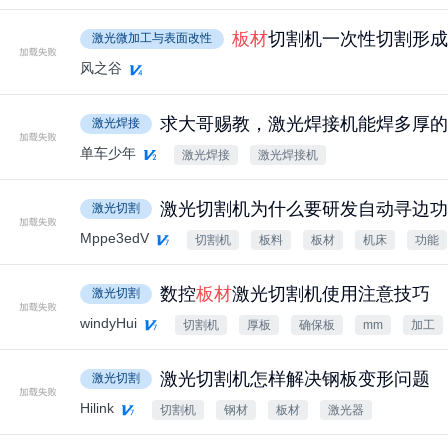
板材
切割机一次性切割形成
激光微加工与表面改性
风之谷
求大哥赐教，激光焊接机能焊多厚的
激光焊接
单车少年
激光焊接
激光焊接机
激光切割机为什么要研发自动寻边功
激光切割
Mppe3edV
切割机
板料
板材
机床
功能
数控
板材
激光切割机使用注意技巧
激光切割
windyHui
切割机
厚板
确保板
mm
加工
激光切割机怎样解决钢板变形问题
激光切割
Hilink
切割机
钢材
板材
激光器