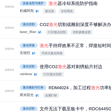
激光
器冷却系统防护指南
设备选型与维护
机械阿尧
激光器
冷却系统
CO2
激光
切割或雕刻深度不够解决
激光切割
laser_Man
CO2激光切割
切割参数设置
激光
手持焊效果不正常，焊接短时间
激光焊接
安德烈
手持式激光焊接
使用CO2
激光
器对刺绣贴片封边
激光切割
rainbow
CO2激光切割
RDM4024，加工过程
激光
功率
激光雕刻与打标
两米阳光
金属打标
文件无法下载至板卡中，RDC6445
激光切割