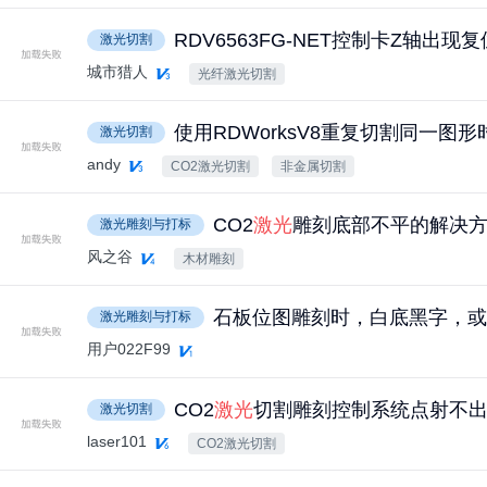
RDV6563FG-NET控制卡Z轴出现
激光切割
城市猎人
光纤激光切割
使用RDWorksV8重复切割同一图
激光切割
andy
CO2激光切割
非金属切割
CO2
激光
雕刻底部不平的解决
激光雕刻与打标
风之谷
木材雕刻
石板位图雕刻时，白底黑字，或
激光雕刻与打标
QC都有这样人问题
用户022F99
CO2
激光
切割雕刻控制系统点射不
激光切割
laser101
CO2激光切割