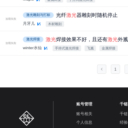
光纤
激光
器雕刻时随机停止
激光雕刻与打标
月牙儿
木材雕刻
激光
焊接效果不好，且还有
激光
外溅
激光焊接
winter水仙
手持式激光焊接
飞溅
金属焊接
1
账号管理
千链
账号相关
千链
个人信息
经验