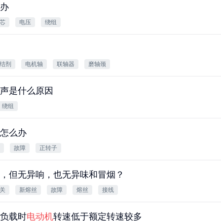
办
芯
电压
绕组
结剂
电机轴
联轴器
磨轴颈
声是什么原因
绕组
怎么办
故障
正转子
，但无异响，也无异味和冒烟？
关
新熔丝
故障
熔丝
接线
负载时
电动机
转速低于额定转速较多