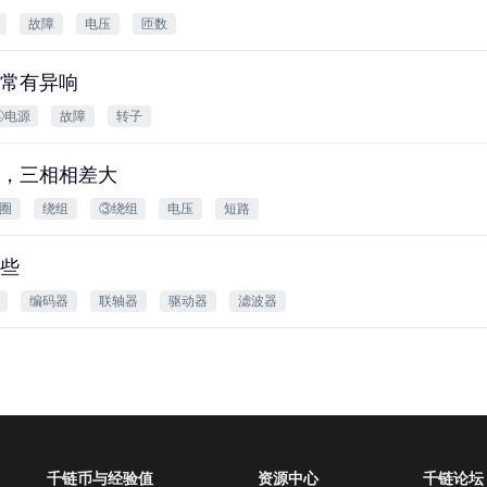
故障
电压
匝数
常有异响
④电源
故障
转子
，三相相差大
圈
绕组
③绕组
电压
短路
些
编码器
联轴器
驱动器
滤波器
千链币与经验值
资源中心
千链论坛