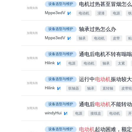
电机过热甚至冒烟怎么
设备选型与维护
Mppe3edV
电动机
浸漆
电源
铁
轴承过热怎么办
设备选型与维护
Mppe3edV
轴承
电动机
皮带
粘
通电后电机不转有嗡嗡
设备选型与维护
Hilink
电源
电动机
轴承
太紧
运行中
电动机
振动较大
设备选型与维护
Hilink
联轴器
轴承
直转轴
皮带轮
通电后
电动机
不能转动
设备选型与维护
windyHui
电源
接线盒
电动机
开
电动机
起动困难，额定
设备选型与维护