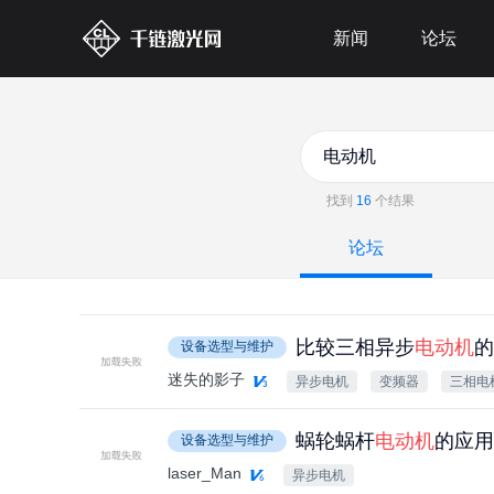
新闻
论坛
找到
16
个结果
论坛
比较三相异步
电动机
的
设备选型与维护
迷失的影子
异步电机
变频器
三相电
蜗轮蜗杆
电动机
的应用
设备选型与维护
laser_Man
异步电机