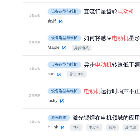
直流行星齿轮
电动机
设备选型与维护
麦浪
如何将感应
电动机
星形
设备选型与维护
Maple
异步电机
异步
电动机
转速低于额
设备选型与维护
sun
异步电机
电动机
运行时响声不正
设备选型与维护
lucky
激光锡焊在电机领域的应用
激光焊接
Hilink
电机
电动机
线圈
漆包线