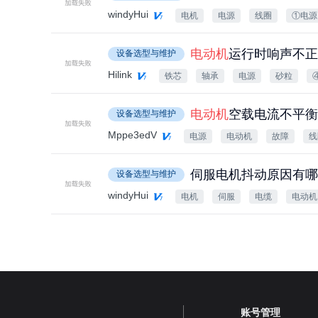
windyHui
电机
电源
线圈
①电源
电动机
运行时响声不正
设备选型与维护
Hilink
铁芯
轴承
电源
砂粒
电动机
空载电流不平衡
设备选型与维护
Mppe3edV
电源
电动机
故障
线
伺服电机抖动原因有哪
设备选型与维护
windyHui
电机
伺服
电缆
电动机
账号管理