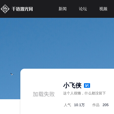
新闻
论坛
视频
小飞侠
这个人很懒，什么都没留下
人气
10.1万
作品
205