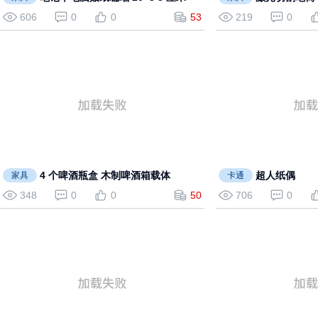
606
0
0
53
219
0
4 个啤酒瓶盒 木制啤酒箱载体
超人纸偶
家具
卡通
348
0
0
50
706
0