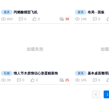
丙烯酸模型飞机
布局 - 面板
家具
家具
850
0
0
38
196
0
情人节木质情侣心形蛋糕装饰
基本桌面整理器
礼物
家具
39
0
0
25
105
0
1