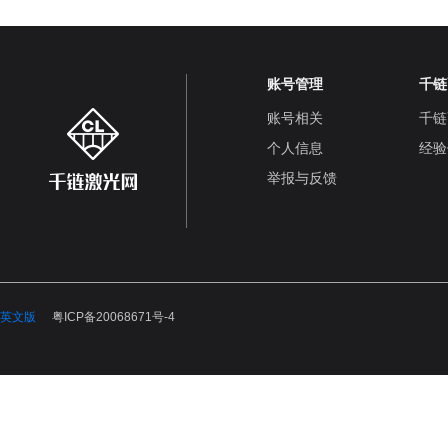
账号管理
千链
账号相关
千链
个人信息
经验
举报与反馈
英文版
粤ICP备20068671号-4