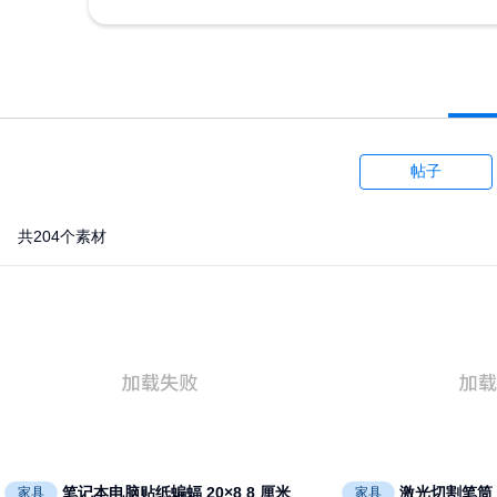
帖子
共204个素材
笔记本电脑贴纸蝙蝠 20×8 8 厘米
激光切割笔筒
家具
家具