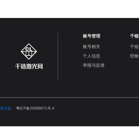
账号管理
千链
账号相关
千链
个人信息
经验
举报与反馈
英文版
粤ICP备20068671号-4