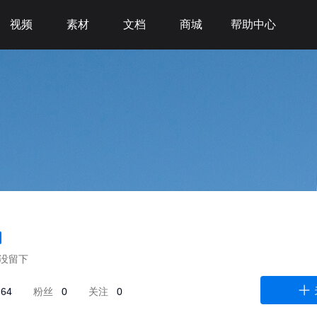
视频
素材
文档
商城
帮助中心
没留下
64
粉丝
0
关注
0