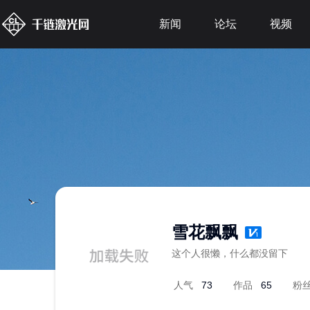
新闻
论坛
视频
雪花飘飘
这个人很懒，什么都没留下
人气
73
作品
65
粉