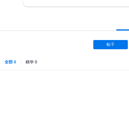
帖子
全部
0
精华
0