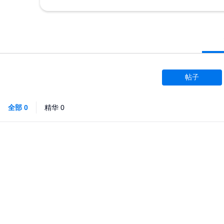
帖子
全部
0
精华
0