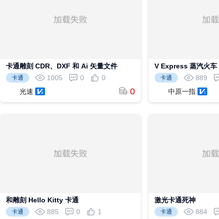
卡通雕刻 CDR、DXF 和 Ai 矢量文件
V Express 蒸汽火
量文件
1005
0
0
889
卡通
卡通
0
光速
中原一指
和雕刻 Hello Kitty 卡通
激光卡通死神
885
0
1
884
卡通
卡通