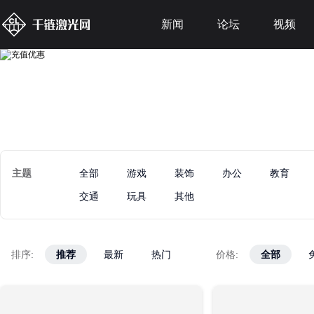
新闻
论坛
视频
主题
全部
游戏
装饰
办公
教育
交通
玩具
其他
排序:
推荐
推荐
最新
最新
热门
热门
价格:
全部
全部