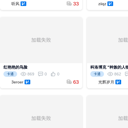
33
听风
ziiqz
红艳艳的鸟脸
科洛博克 "种族的人
869
0
0
862
卡通
卡通
63
3eroer
光辉岁月