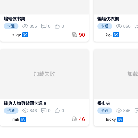
蝙蝠侠书架
蝙蝠侠衣架
855
0
0
850
卡通
卡通
90
ziiqz
秋-
经典人物剪贴画卡通 6
餐巾夹
846
0
0
846
卡通
卡通
46
mili
lucky