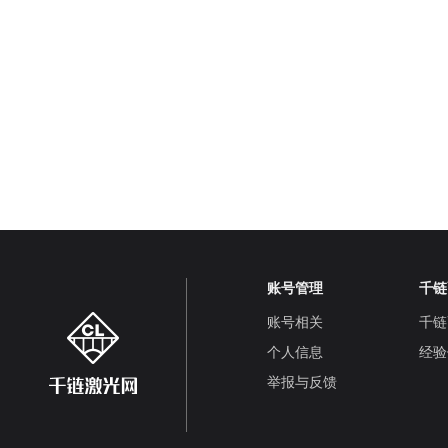
账号管理
千链
账号相关
千链
个人信息
经验
举报与反馈