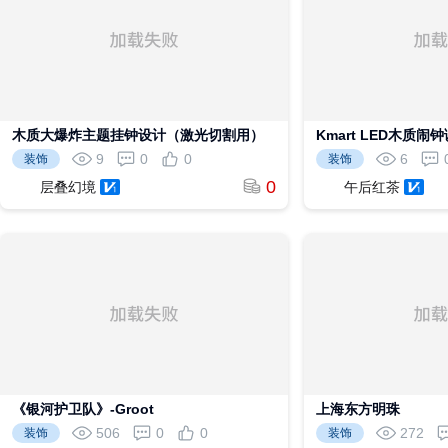
木质大爆炸主题挂钟设计（激光切割用）
Kmart LED木质闹
9
0
0
6
装饰
装饰
0
层叠幻境
午后红茶
《银河护卫队》-Groot
上海东方明珠
506
0
0
272
装饰
装饰