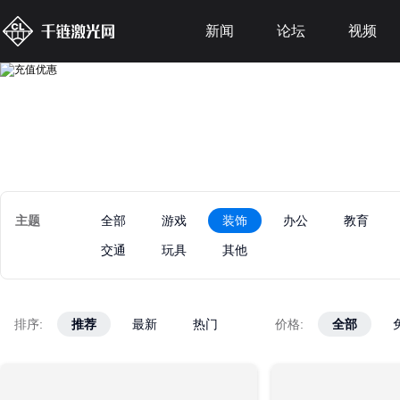
新闻
论坛
视频
主题
全部
游戏
装饰
办公
教育
交通
玩具
其他
排序:
推荐
推荐
最新
最新
热门
热门
价格:
全部
全部