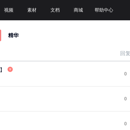
视频
素材
文档
商城
帮助中心
精华
回
】
0
0
0