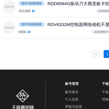
RDD6584G振动刀大视觉板
软件与控制系统
JG1900
运动控
RDV6332M控制器网络相机不
软件与控制系统
0056
运动控制卡
1
账号管理
千链
账号相关
千链
个人信息
经验
举报与反馈