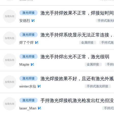
激光手持焊效果不正常，焊接短时间
激光焊接
安德烈
手持式激光
激光手持焊系统显示无法正常连接，
激光焊接
焊了个焊
金属焊接
手持式激
激光手持焊出光不正常，激光很弱
激光焊接
Maple
金属焊接
手持
激光焊接效果不好，且还有激光外溅
激光焊接
winter水仙
手持式激光焊接
手持激光焊接机激光枪发出红光但没
激光焊接
laser_Man
手持式