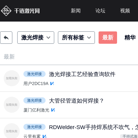
新闻
论坛
视频
激光焊接
所有标签
最新
精华
最新
激光焊接工艺经验查询软件
激光焊接
用户2DC19A
大管径管道如何焊接？
激光焊接
厦门亿利激光
RDWelder-SW手持焊系统不吹气
激光焊接
云里有雾
手持式激