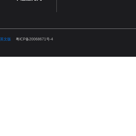
英文版
粤ICP备20068671号-4