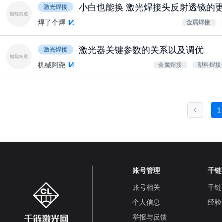
小白也能换 激光焊接头反射透镜的
激光焊接
焊了个焊
金属焊接
激光器关键参数的关系以及调优
激光焊接
机械阿尧
金属焊接
塑料焊
1
账号管理
千链
账号相关
千链
个人信息
经验
举报与反馈