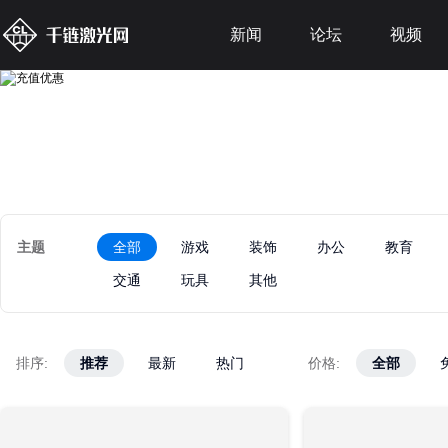
新闻
论坛
视频
主题
全部
游戏
装饰
办公
教育
交通
玩具
其他
排序:
推荐
推荐
最新
最新
热门
热门
价格:
全部
全部