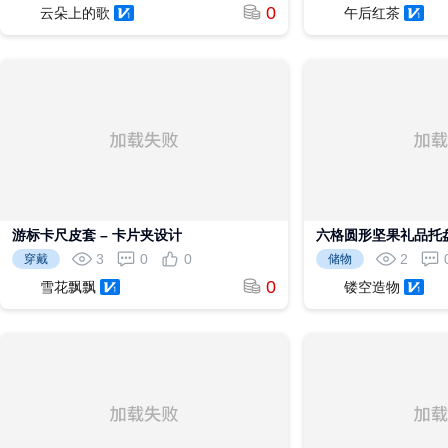
0
云朵上的歌
午后红茶
游标卡尺皮套 – 卡片夹设计
六格圆形坚果礼品托
3
0
0
2
穿戴
储物
0
雪花飘飘
镂空造物