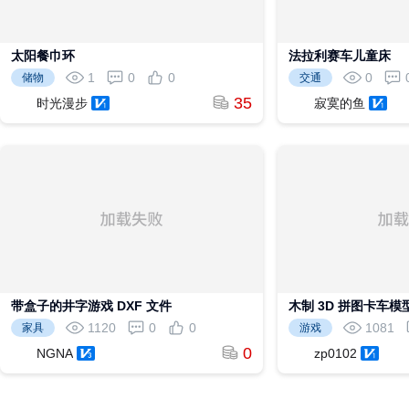
太阳餐巾环
法拉利赛车儿童床
1
0
0
0
储物
交通
35
时光漫步
寂寞的鱼
带盒子的井字游戏 DXF 文件
木制 3D 拼图卡车模
件
1120
0
0
1081
家具
游戏
0
NGNA
zp0102