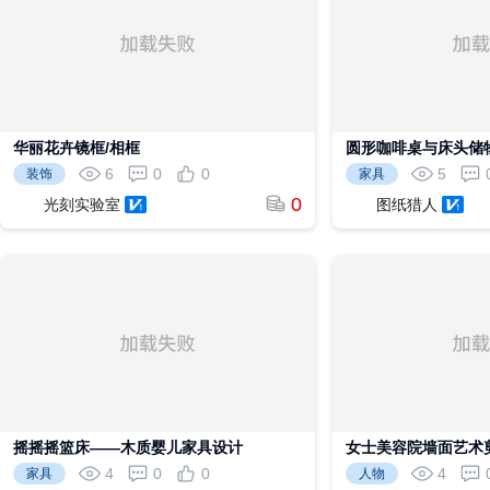
华丽花卉镜框/相框
圆形咖啡桌与床头储
6
0
0
5
装饰
家具
0
光刻实验室
图纸猎人
摇摇摇篮床——木质婴儿家具设计
女士美容院墙面艺术
4
0
0
4
家具
人物