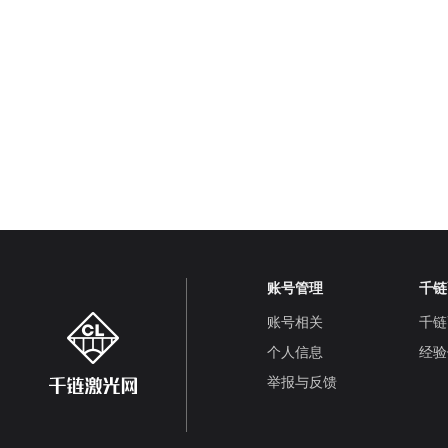
账号管理
千链
账号相关
千链
个人信息
经验
举报与反馈