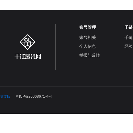
账号管理
千链
账号相关
千链
个人信息
经验
举报与反馈
英文版
粤ICP备20068671号-4