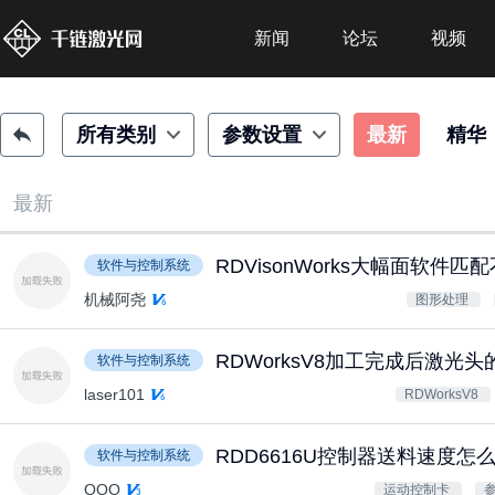
新闻
论坛
视频
所有类别
参数设置
最新
精华
最新
RDVisonWorks大幅面软件匹
软件与控制系统
机械阿尧
图形处理
RDWorksV8加工完成后激光
软件与控制系统
laser101
RDWorksV8
RDD6616U控制器送料速度怎
软件与控制系统
OOO
运动控制卡