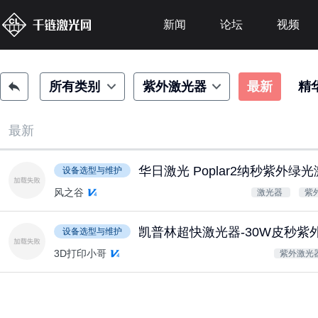
新闻
论坛
视频
所有类别
紫外激光器
最新
精
最新
华日激光 Poplar2纳秒紫外绿
设备选型与维护
风之谷
激光器
紫
凯普林超快激光器-30W皮秒紫
设备选型与维护
3D打印小哥
紫外激光