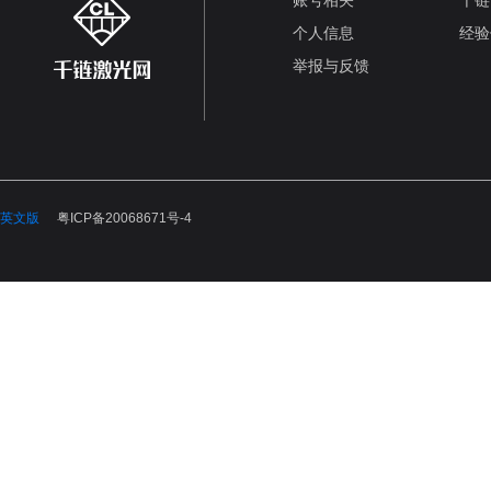
账号相关
千链
个人信息
经验
举报与反馈
英文版
粤ICP备20068671号-4