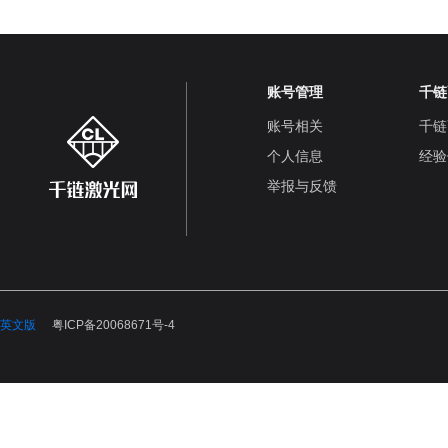
账号管理
千链
账号相关
千链
个人信息
经验
举报与反馈
英文版
粤ICP备20068671号-4