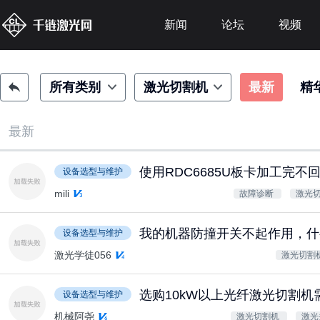
新闻
论坛
视频
所有类别
激光切割机
最新
精
最新
使用RDC6685U板卡加工完不
设备选型与维护
mili
故障诊断
激光
我的机器防撞开关不起作用，什
设备选型与维护
激光学徒056
激光切割
选购10kW以上光纤激光切割机
设备选型与维护
机械阿尧
激光切割机
激光