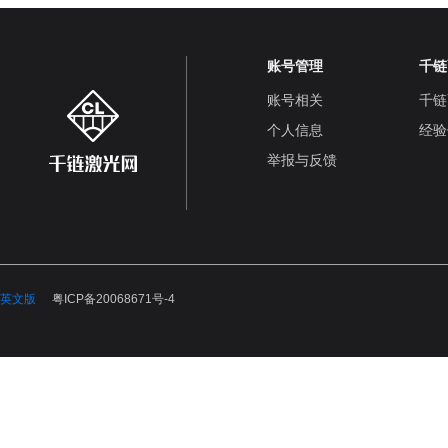
账号管理
千链
账号相关
千链
个人信息
经验
举报与反馈
英文版
粤ICP备20068671号-4