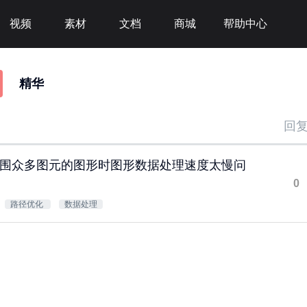
视频
素材
文档
商城
帮助中心
精华
回
围众多图元的图形时图形数据处理速度太慢问
0
路径优化
数据处理