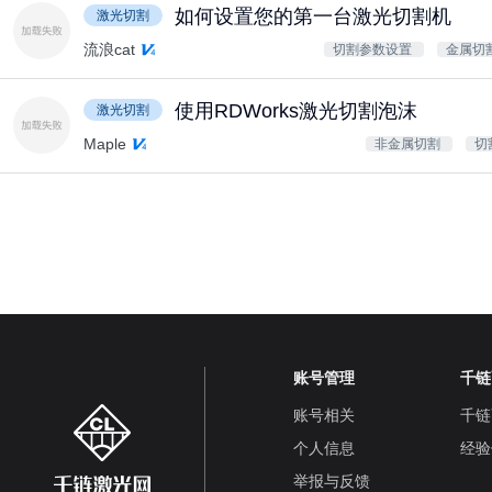
如何设置您的第一台激光切割机
激光切割
流浪cat
切割参数设置
金属切
使用RDWorks激光切割泡沫
激光切割
Maple
非金属切割
切
账号管理
千链
账号相关
千链
个人信息
经验
举报与反馈