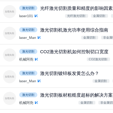
光纤激光切割质量和精度的影响因素
激光切割
laser101
光纤激光切割
金属切割
激光切割机激光功率使用综合指南
激光切割
laser_Man
金属切割
非金属
CO2激光切割机如何控制切口宽度
激光切割
机械阿尧
CO2激光切割
激光切割镀锌板发黄怎么办？
激光切割
laser_Man
金属切割
激光切割板材粗糙度超标的解决方案
激光切割
机械阿尧
金属切割
非金属切