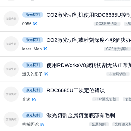
CO2激光切割机使用RDC6685U
激光切割
0056
CO2激光切割
切
CO2激光切割或雕刻深度不够解决
激光切割
laser_Man
CO2激光切割
使用RDWorksV8旋转切割无法正常
激光切割
迷失的影子
非金属切割
RDC6685U二次定位错误
激光切割
光速
CO2激光切割
切
激光切割金属切面底部有毛刺
激光切割
机械阿尧
金属切割
光纤激光