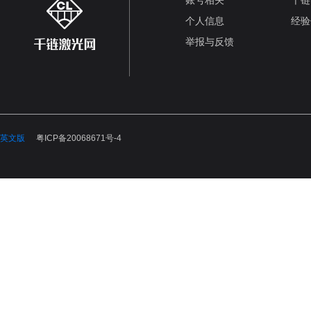
账号相关
千链
个人信息
经验
举报与反馈
英文版
粤ICP备20068671号-4